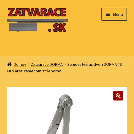
Preskočiť
Preskočiť
Menu
na
na
navigáciu
obsah
Zatvárače DORMA
Domov
Zatvárače DORMA
Samozatvárač dverí DORMA TS
68 s aret. ramenom strieborný
Zatvárače DECENTIS
Zatvárače BRANO
Protipožiarné zatvárače
🔍
Dverové koordinátory