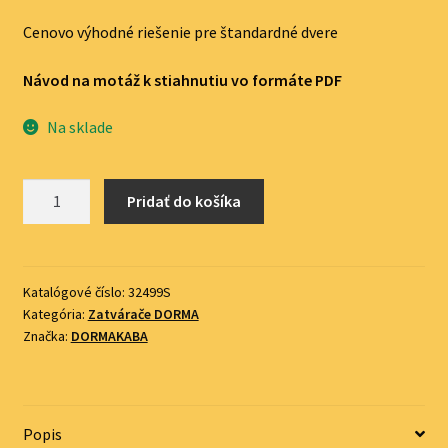
Cenovo výhodné riešenie pre štandardné dvere
Návod na motáž k stiahnutiu vo formáte PDF
Na sklade
množstvo
Pridať do košíka
Samozatvárač
dverí
DORMA
TS
Katalógové číslo:
32499S
Kategória:
Zatvárače DORMA
68
Značka:
DORMAKABA
s
aret.
ramenom
strieborný
Popis