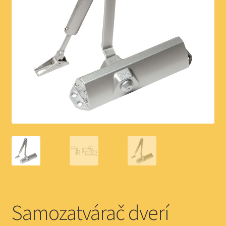
Náhradné diely
Samozatvárač dverí