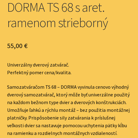
DORMA TS 68 s aret.
ramenom strieborný
55,00
€
Univerzálny dverový zatvárač.
Perfektný pomer cena/kvalita.
Samozatváračom TS 68 – DORMA vyvinula cenovo výhodný
dverový samozatvárač, ktorý môže byť univerzálne použitý
na každom bežnom type dvier a dverových konštrukciách.
Umožňuje ľahkú a rýchlu montáž – bez použitia montážnej
platničky. Prispôsobenie sily zatvárania k príslušnej
veľkosti dvier sa nastavuje pomocou uchytenia pätky kĺbu
na ramienku a rozdielnych montážnych vzdialeností.